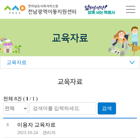
본
문
바
로
가
교육자료
기
교육자료
교육자료
전체 8건
(
1
/
1
)
검색어를 입력하세요.
검색
이용자 교육자료
8
2023-10-24
관리자